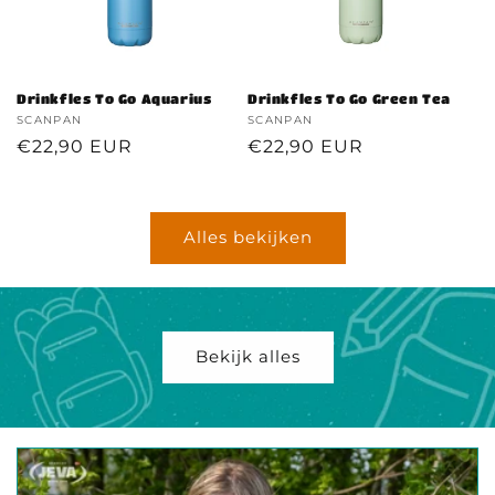
Drinkfles To Go Aquarius
Drinkfles To Go Green Tea
Verkoper:
SCANPAN
Verkoper:
SCANPAN
Normale
€22,90 EUR
Normale
€22,90 EUR
prijs
prijs
Alles bekijken
Bekijk alles