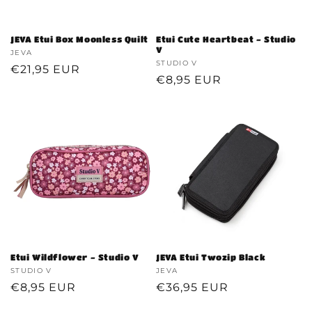
JEVA Etui Box Moonless Quilt
Etui Cute Heartbeat - Studio
V
Verkoper:
JEVA
Verkoper:
STUDIO V
Normale
€21,95 EUR
Normale
€8,95 EUR
prijs
prijs
Etui Wildflower - Studio V
JEVA Etui Twozip Black
Verkoper:
STUDIO V
Verkoper:
JEVA
Normale
€8,95 EUR
Normale
€36,95 EUR
prijs
prijs