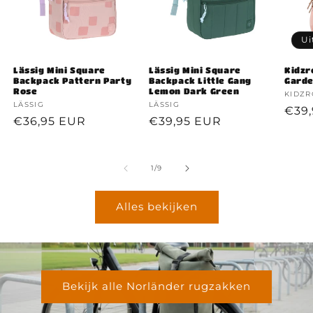
Ui
Lässig Mini Square
Lässig Mini Square
Kidzr
Backpack Pattern Party
Backpack Little Gang
Garde
Rose
Lemon Dark Green
Verko
KIDZ
Verkoper:
LÄSSIG
Verkoper:
LÄSSIG
Nor
€39
Normale
€36,95 EUR
Normale
€39,95 EUR
prijs
prijs
prijs
van
1
/
9
Alles bekijken
Bekijk alle Norländer rugzakken