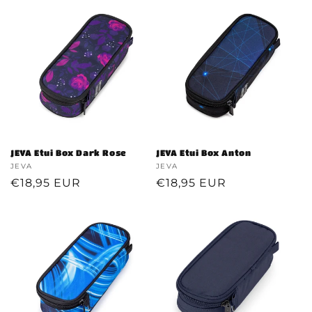
JEVA Etui Box Dark Rose
JEVA Etui Box Anton
Verkoper:
JEVA
Verkoper:
JEVA
Normale
€18,95 EUR
Normale
€18,95 EUR
prijs
prijs