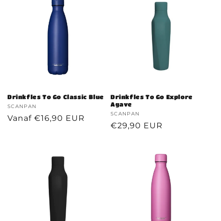
Drinkfles To Go Classic Blue
Drinkfles To Go Explore
Agave
Verkoper:
SCANPAN
Verkoper:
SCANPAN
Normale
Vanaf €16,90 EUR
Normale
€29,90 EUR
prijs
prijs