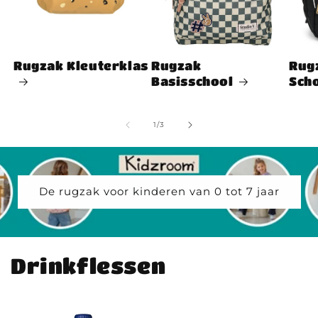
Rugzak Kleuterklas
Rugzak
Rug
Basisschool
Sch
van
1
/
3
De rugzak voor kinderen van 0 tot 7 jaar
Drinkflessen