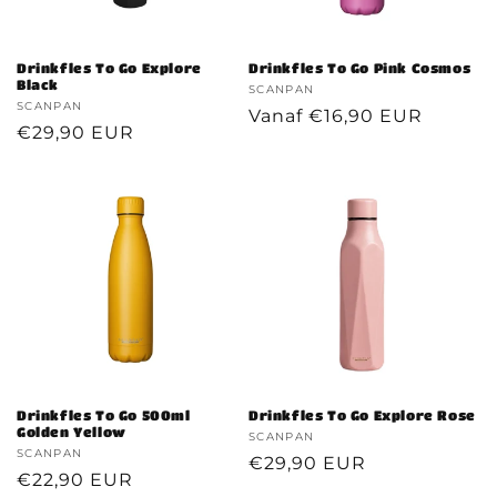
Drinkfles To Go Explore
Drinkfles To Go Pink Cosmos
Black
Verkoper:
SCANPAN
Verkoper:
SCANPAN
Normale
Vanaf €16,90 EUR
Normale
€29,90 EUR
prijs
prijs
Drinkfles To Go 500ml
Drinkfles To Go Explore Rose
Golden Yellow
Verkoper:
SCANPAN
Verkoper:
SCANPAN
Normale
€29,90 EUR
Normale
€22,90 EUR
prijs