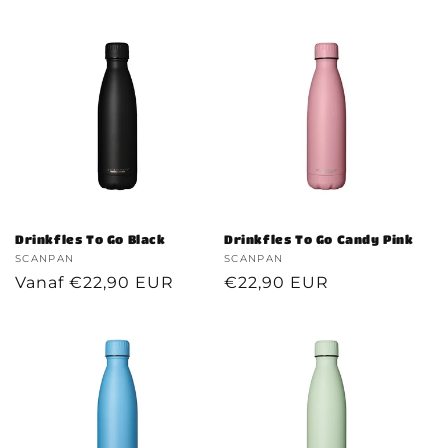
prijs
Drinkfles To Go Black
Drinkfles To Go Candy Pink
Verkoper:
SCANPAN
Verkoper:
SCANPAN
Normale
Vanaf €22,90 EUR
Normale
€22,90 EUR
prijs
prijs