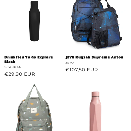
Drinkfles To Go Explore
JEVA Rugzak Supreme Anton
Black
Verkoper:
JEVA
Verkoper:
SCANPAN
Normale
€107,50 EUR
Normale
€29,90 EUR
prijs
prijs