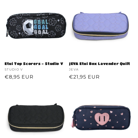
Etui Top Scorers - Studio V
JEVA Etui Box Lavender Quilt
Verkoper:
STUDIO V
Verkoper:
JEVA
Normale
€8,95 EUR
Normale
€21,95 EUR
prijs
prijs