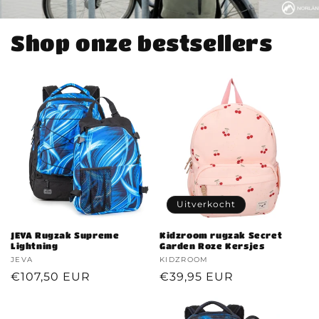
Shop onze bestsellers
Uitverkocht
JEVA Rugzak Supreme
Kidzroom rugzak Secret
Lightning
Garden Roze Kersjes
Verkoper:
JEVA
Verkoper:
KIDZROOM
Normale
€107,50 EUR
Normale
€39,95 EUR
prijs
prijs