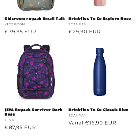
Kidzroom rugzak Small Talk
Drinkfles To Go Explore Rose
Verkoper:
KIDZROOM
Verkoper:
SCANPAN
Normale
€39,95 EUR
Normale
€29,90 EUR
prijs
prijs
JEVA Rugzak Survivor Dark
Drinkfles To Go Classic Blue
Rose
Verkoper:
SCANPAN
Verkoper:
JEVA
Normale
Vanaf €16,90 EUR
Normale
€87,95 EUR
prijs
prijs