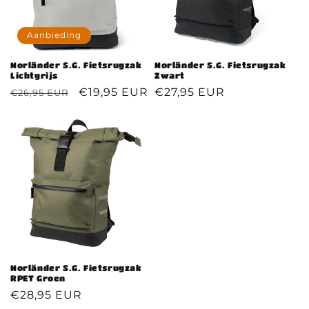
Aanbieding
Norländer S.G. Fietsrugzak
Norländer S.G. Fietsrugzak
Lichtgrijs
Zwart
Normale
Aanbiedingsprijs
€19,95 EUR
Normale
€27,95 EUR
€26,95 EUR
prijs
prijs
Norländer S.G. Fietsrugzak
RPET Groen
Normale
€28,95 EUR