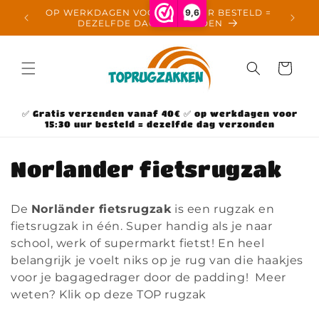
Meteen
9,6
OP WERKDAGEN VOOR 15:30 UUR BESTELD =
naar de
DEZELFDE DAG VERZONDEN
content
Winkelwage
✅ Gratis verzenden vanaf 40€ ✅ op werkdagen voor
15:30 uur besteld = dezelfde dag verzonden
C
Norlander fietsrugzak
o
De
Norländer fietsrugzak
is een rugzak en
l
fietsrugzak in één. Super handig als je naar
school, werk of supermarkt fietst! En heel
l
belangrijk je voelt niks op je rug van die haakjes
e
voor je bagagedrager door de padding! Meer
weten? Klik op deze TOP rugzak
c