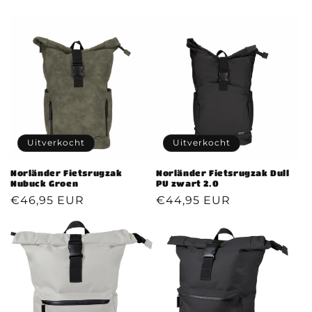
t
i
e
:
Uitverkocht
Uitverkocht
Norländer Fietsrugzak
Norländer Fietsrugzak Dull
Nubuck Groen
PU zwart 2.0
Normale
€46,95 EUR
Normale
€44,95 EUR
prijs
prijs