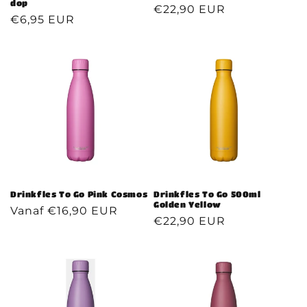
dop
Normale
€22,90 EUR
Normale
€6,95 EUR
prijs
prijs
Drinkfles To Go Pink Cosmos
Drinkfles To Go 500ml
Golden Yellow
Normale
Vanaf €16,90 EUR
Normale
€22,90 EUR
prijs
prijs