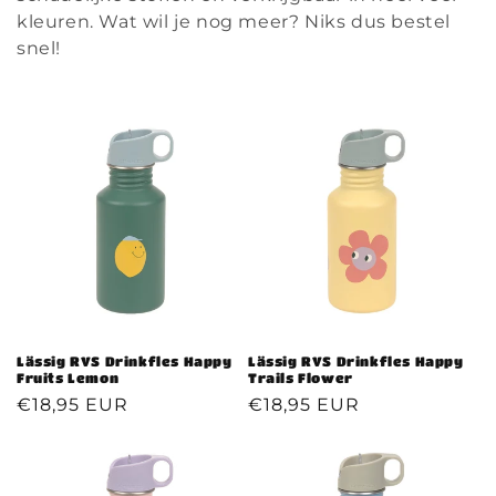
t
kleuren. Wat wil je nog meer? Niks dus bestel
snel!
i
e
:
Lässig RVS Drinkfles Happy
Lässig RVS Drinkfles Happy
Fruits Lemon
Trails Flower
Normale
€18,95 EUR
Normale
€18,95 EUR
prijs
prijs