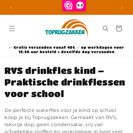
Meteen
9,6
OP WE
naar de
GRATIS VERZENDING BOVEN €40 IN NL
content
Winkelwage
✅ Gratis verzenden vanaf 40€ ✅ op werkdagen voor
15:30 uur besteld = dezelfde dag verzonden
C
RVS drinkfles kind –
o
Praktische drinkflessen
l
voor school
l
De perfecte waterfles voor je kind op school
e
koop je bij Toprugzakken. Gemaakt van RVS,
lekvrije dop, geen condensatie, vrij van
c
schadelijke stoffen én verkrijgbaar in heel veel