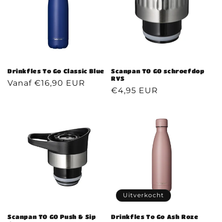
Drinkfles To Go Classic Blue
Scanpan TO GO schroefdop
RVS
Normale
Vanaf €16,90 EUR
Normale
€4,95 EUR
prijs
prijs
Uitverkocht
Scanpan TO GO Push & Sip
Drinkfles To Go Ash Roze