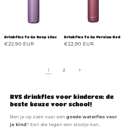
Drinkfles To Go Deep Lilac
Drinkfles To Go Persian Red
Normale
€22,90 EUR
Normale
€22,90 EUR
prijs
prijs
1
2
RVS drinkfles voor kinderen: de
beste keuze voor school!
Ben je op zoek naar een
goede waterfles voor
je kind
? Een die tegen een stootje kan,