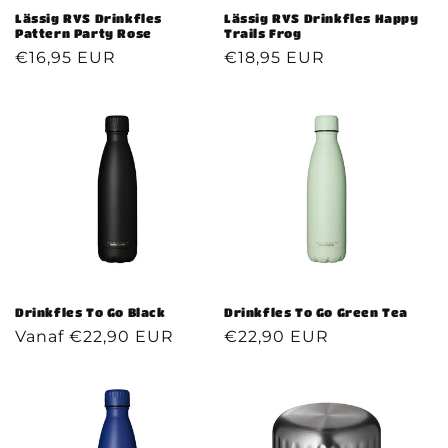
Lässig RVS Drinkfles
Lässig RVS Drinkfles Happy
Pattern Party Rose
Trails Frog
Normale
€16,95 EUR
Normale
€18,95 EUR
prijs
prijs
Drinkfles To Go Black
Drinkfles To Go Green Tea
Normale
Vanaf €22,90 EUR
Normale
€22,90 EUR
prijs
prijs