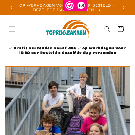
Meteen
9,6
naar de
GRATIS VERZENDING BOVEN €40 IN NL
content
Winkelwage
✅ Gratis verzenden vanaf 40€ ✅ op werkdagen voor
15:30 uur besteld = dezelfde dag verzonden