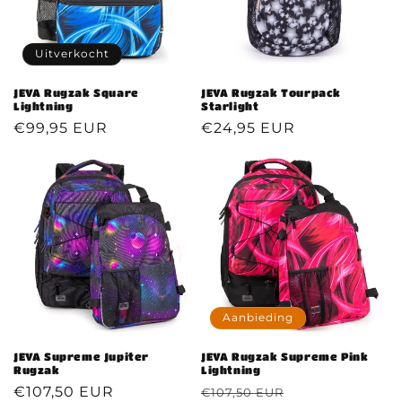
Uitverkocht
JEVA Rugzak Square
JEVA Rugzak Tourpack
Lightning
Starlight
Normale
€99,95 EUR
Normale
€24,95 EUR
prijs
prijs
Aanbieding
JEVA Supreme Jupiter
JEVA Rugzak Supreme Pink
Rugzak
Lightning
Normale
€107,50 EUR
Normale
Aanbiedingspr
€107,50 EUR