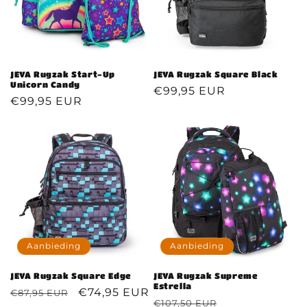
JEVA Rugzak Start-Up
JEVA Rugzak Square Black
Unicorn Candy
Normale
€99,95 EUR
Normale
€99,95 EUR
prijs
prijs
Aanbieding
Aanbieding
JEVA Rugzak Square Edge
JEVA Rugzak Supreme
Estrella
Normale
Aanbiedingsprijs
€74,95 EUR
€87,95 EUR
Normale
Aanbiedingspr
€107,50 EUR