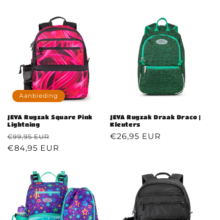
prijs
prijs
Aanbieding
JEVA Rugzak Square Pink
JEVA Rugzak Draak Draco |
Lightning
Kleuters
Normale
Aanbiedingsprijs
Normale
€26,95 EUR
€99,95 EUR
prijs
€84,95 EUR
prijs