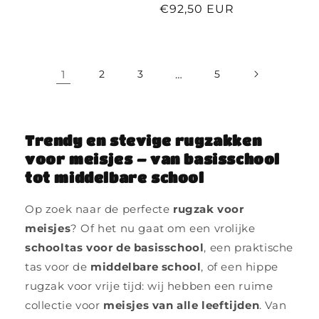
prijs
prijs
€92,50 EUR
1
2
3
…
5
Trendy en stevige rugzakken
voor meisjes – van basisschool
tot middelbare school
Op zoek naar de perfecte
rugzak voor
meisjes
? Of het nu gaat om een vrolijke
schooltas voor de basisschool
, een praktische
tas voor de
middelbare school
, of een hippe
rugzak voor vrije tijd: wij hebben een ruime
collectie voor
meisjes van alle leeftijden
. Van