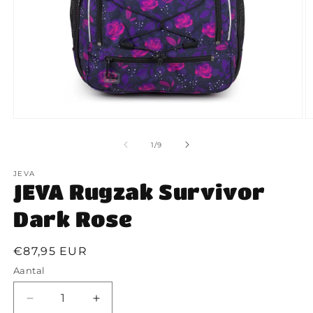
Media
M
1
2
openen
o
van
1
/
9
in
in
modaal
m
JEVA
JEVA Rugzak Survivor
Dark Rose
Normale
€87,95 EUR
prijs
Aantal
Aantal
Aantal
Aantal