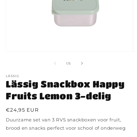
Media
M
1
2
openen
o
van
1
/
5
in
in
modaal
m
LÄSSIG
Lässig Snackbox Happy
Fruits Lemon 3-delig
Normale
€24,95 EUR
prijs
Duurzame set van 3 RVS snackboxen voor fruit,
brood en snacks perfect voor school of onderweg