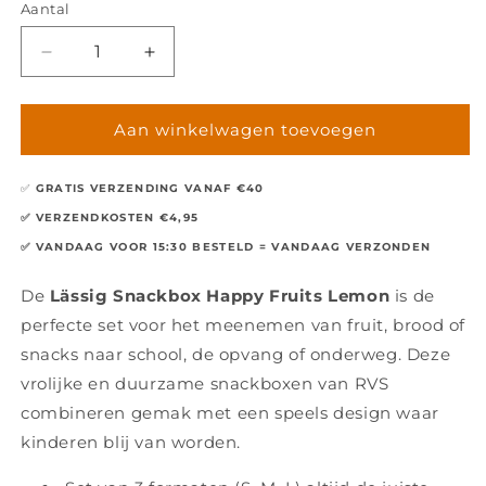
Aantal
Aantal
Aantal
Aantal
verlagen
verhogen
voor
voor
Lässig
Lässig
Aan winkelwagen toevoegen
Snackbox
Snackbox
Happy
Happy
✅
GRATIS VERZENDING VANAF €40
Fruits
Fruits
Lemon
Lemon
✅ VERZENDKOSTEN €4,95
3-
3-
✅ VANDAAG VOOR 15:30 BESTELD = VANDAAG VERZONDEN
delig
delig
De
Lässig Snackbox Happy Fruits Lemon
is de
perfecte set voor het meenemen van fruit, brood of
snacks naar school, de opvang of onderweg. Deze
vrolijke en duurzame snackboxen van RVS
combineren gemak met een speels design waar
kinderen blij van worden.